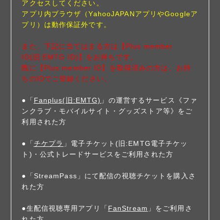
アクセスしてください。
アプリ内ブラウザ（YahooJAPANアプリやGoogleア
プリ）は動作保証外です。
また、下記に当てはまる方は【Plus member
ID(旧:EMTG ID)】をお持ちです。
既に【Plus member ID】を取得済みの方は、お持
ちのIDでご登録ください。
●「
Fanplus(旧:EMTG)
」の運営するサービス《ファ
ンクラブ・モバイルサイト・グッズストア等》をご
利用された方
●「
チケプラ
」電子チケット(旧:EMTG電子チケッ
ト)・公式トレードサービスをご利用された方
●「StreamPass」にて配信の視聴チケットを購入さ
れた方
●生配信視聴専用アプリ「
FanStream
」をご利用さ
れた方