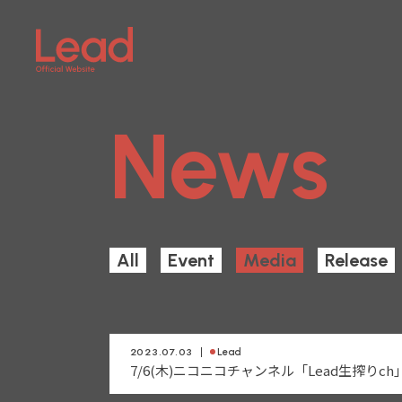
News
All
Event
Media
Release
2023.07.03
Lead
7/6(木)ニコニコチャンネル「Lead生搾りc