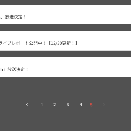
ch」放送決定！
agic〜」ライブレポート公開中！【12/30更新！】
りch」放送決定！
1
2
3
4
5