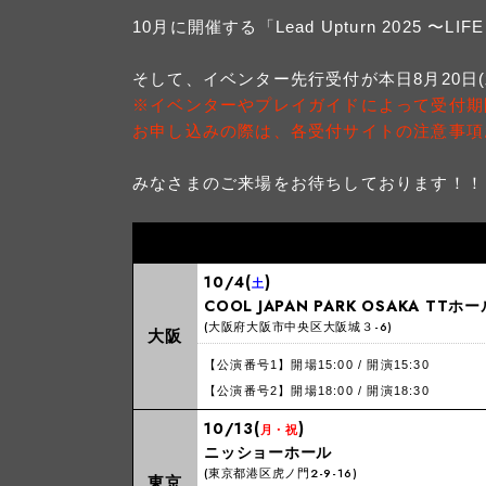
10月に開催する「Lead Upturn 2025 〜L
そして、イベンター先行受付が本日8月20日(
※イベンターやプレイガイドによって受付期
お申し込みの際は、各受付サイトの注意事項
みなさまのご来場をお待ちしております！！
10/4(
)
土
COOL JAPAN PARK OSAKA TTホー
(大阪府大阪市中央区大阪城３-6)
大阪
【公演番号1】開場15:00 / 開演15:30
【公演番号2】開場18:00 / 開演18:30
10/13(
)
月・祝
ニッショーホール
(東京都港区虎ノ門2-9-16)
東京