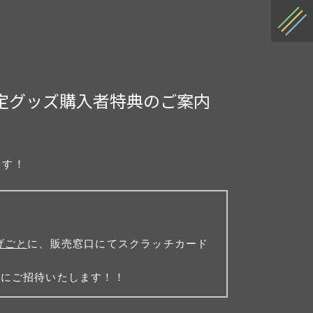
)」会場限定グッズ購入者特典のご案内
ます！
げごと
に、販売窓口にてスクラッチカード
)にご招待いたします！！