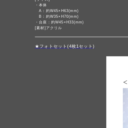
・本体
A：約W45×H63(mm)
B：約W35×H70(mm)
・台座：約W45×H33(mm)
[素材]アクリル
★フォトセット(4枚1セット)