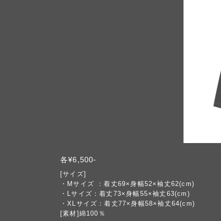
各¥6,500-
[サイズ]
・Mサイズ ：着丈69×身幅52×袖丈62(cm)
・Lサイズ：着丈73×身幅55×袖丈63(cm)
・XLサイズ：着丈77×身幅58×袖丈64(cm)
[素材]綿100％