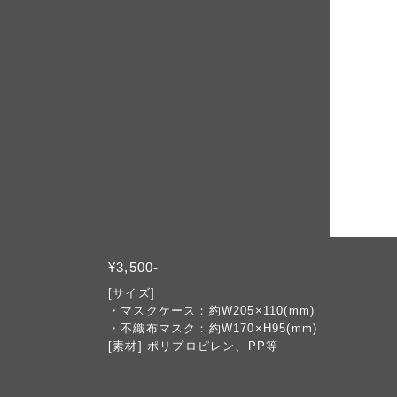
¥3,500-
[サイズ]
・マスクケース：約W205×110(mm)
・不織布マスク：約W170×H95(mm)
[素材] ポリプロピレン、PP等