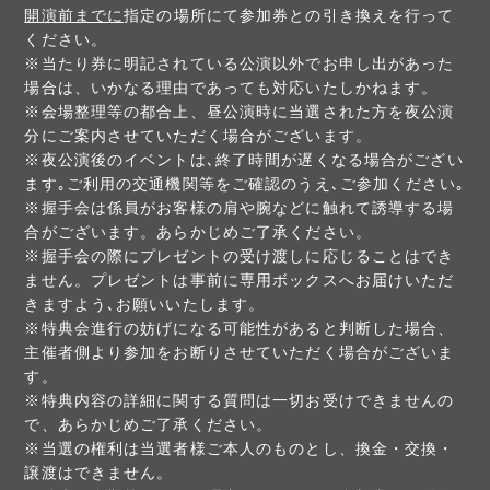
開演前までに
指定の場所にて参加券との引き換えを行って
ください。
※当たり券に明記されている公演以外でお申し出があった
場合は、いかなる理由であっても対応いたしかねます。
※会場整理等の都合上、昼公演時に当選された方を夜公演
分にご案内させていただく場合がございます。
※夜公演後のイベントは､終了時間が遅くなる場合がござい
ます｡ご利用の交通機関等をご確認のうえ､ご参加ください｡
※握手会は係員がお客様の肩や腕などに触れて誘導する場
合がございます。あらかじめご了承ください。
※握手会の際にプレゼントの受け渡しに応じることはでき
ません。プレゼントは事前に専用ボックスへお届けいただ
きますよう､お願いいたします。
※特典会進行の妨げになる可能性があると判断した場合、
主催者側より参加をお断りさせていただく場合がございま
す。
※特典内容の詳細に関する質問は一切お受けできませんの
で、あらかじめご了承ください。
※当選の権利は当選者様ご本人のものとし、換金・交換・
譲渡はできません。