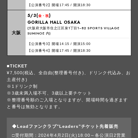
【公演番号2】開場17:45 / 開演18:30
5/3(
)
金・祝
GORILLA HALL OSAKA
(大阪府大阪市住之江区泉1丁目1−82 SPORTS VILLAGE
大阪
SUMINOE 内)
【公演番号3】開場14:15 / 開演15:00
【公演番号4】開場17:45 / 開演18:30
■TICKET
¥7,500(税込、全自由(整理番号付き)、ドリンク代込み、お
土産付き)
※1ドリンク制
※3歳未満入場不可、3歳以上要チケット
※整理番号順のご入場となりますが、開場時間を過ぎます
と番号は無効となります。
◆Leadファンクラブ”Leaders”チケット先着販売
□受付期間：2024年4月2日(火)18:00～各公演日2営業