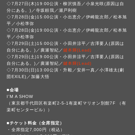
◇7月27日(木)19:00公演・柳沢慎吾／小泉光咲(原因は自
分にある。)／寺坂頼我／瀬戸利樹
◇7月28日(金)15:00公演・小出恵介／伊崎龍次郎／松本旭
平／小松準弥
◇7月28日(金)19:00公演・小出恵介／伊崎龍次郎／松本旭
平／小松準弥
◇7月29日(土)15:00公演・小田井涼平／吉澤要人(原因は
自分にある。)／廣瀬智紀／
鍵本輝(Lead)
◇7月29日(土)19:00公演・小田井涼平／吉澤要人(原因は
自分にある。)／廣瀬智紀／
鍵本輝(Lead)
◇7月30日(日)13:00公演・升毅／安井一真／小澤雄太(劇
団EXILE)／加藤大悟
■会場
I'M A SHOW
（東京都千代田区有楽町2-5-1有楽町マリオン別館7F （有
楽町センタービル））
■チケット料金（全席指定）
・全席指定7,000円（税込）