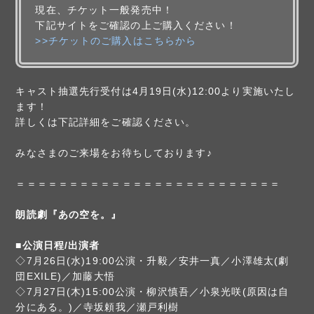
現在、チケット一般発売中！
下記サイトをご確認の上ご購入ください！
>>チケットのご購入はこちらから
キャスト抽選先行受付は4月19日(水)12:00より実施いたし
ます！
詳しくは下記詳細をご確認ください。
みなさまのご来場をお待ちしております♪
＝＝＝＝＝＝＝＝＝＝＝＝＝＝＝＝＝＝＝＝＝＝＝＝＝
朗読劇『あの空を。』
■公演日程/出演者
◇7月26日(水)19:00公演・升毅／安井一真／小澤雄太(劇
団EXILE)／加藤大悟
◇7月27日(木)15:00公演・柳沢慎吾／小泉光咲(原因は自
分にある。)／寺坂頼我／瀬戸利樹