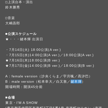
□上演台本・演出
鈴木勝秀
□音楽
大嶋吾郎
■公演スケジュール
★・・・鍵本輝 出演日
・7月14日(火) 18:00公演(A ver.)
・7月15日(水)14:00公演(A ver.)／18:00公演(A ver.)
★7月16日(木)18:00公演(B ver.)
★7月17日(金)14:00公演(B ver.)／18:00公演(B ver.)
A：female version（沙央くらま／宇月颯／髙汐巴）
B：male version（松本幸大／白又敦／
鍵本輝
）
開場時間：開演45分前
■会場
東京・I'M A SHOW