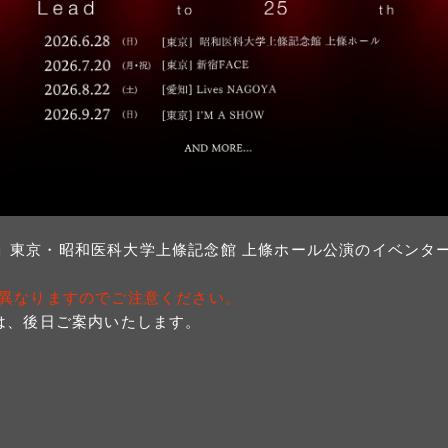
e:ROOTS –」東京・昭和医科大学上條記念館 上條ホール公演のイベ
異なりますのでご注意ください。
は、後日ご案内いたします。