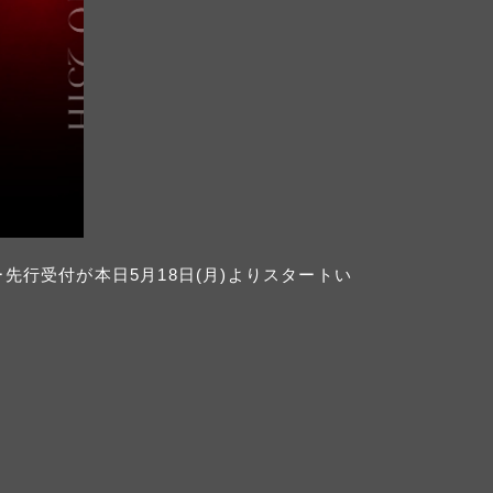
ンター先行受付が本日5⽉18⽇(月)よりスタートい