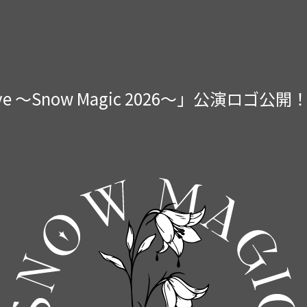
r Live 〜Snow Magic 2026〜」公演ロ