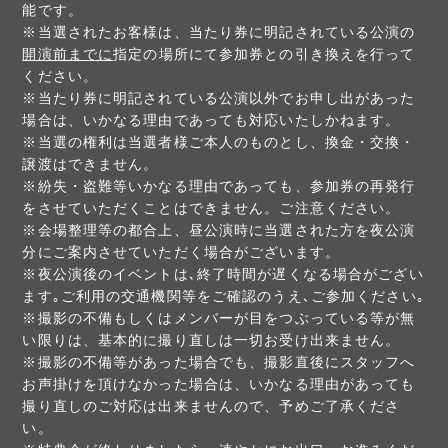
能です。
※当選されたお客様は、当たり券に明記されている公演の
開演前までに
指定の場所にて参加券との引き換えを行って
ください。
※当たり券に明記されている公演以外でお申し出があった
場合は、いかなる理由であっても対応いたしかねます。
※当選の権利は当選者様ご本人のものとし、換金・交換・
譲渡はできません。
※紛失・盗難等いかなる理由であっても、参加券の再発行
をさせていただくことはできません。ご注意ください。
※会場整理等の都合上、昼公演時に当選された方を夜公演
分にご案内させていただく場合がございます。
※夜公演後のイベントは､終了時間が遅くなる場合がござい
ます｡ご利用の交通機関等をご確認のうえ､ご参加ください｡
※撮影の不備もしくはメンバーが目をつぶっている等が無
い限りは、基本的に撮り直しは一切お受け出来ません。
※撮影の不備等があった場合でも、撮影直後にスタッフへ
お声掛けを頂けなかった場合は、いかなる理由があっても
撮り直しのご対応は出来ませんので、予めご了承くださ
い。