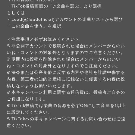
・TikTok投稿画面の「♫楽曲を選ぶ」より選択
もしくは
・Lead(@leadofficial)アカウントの楽曲リストから選び
「この楽曲を使う」を選択
＜注意事項／必ずお読みください＞
※非公開アカウントで投稿された場合はメンバーからのい
いね・コメントの対象外となりますのでご注意ください。
※期間内に投稿を削除された場合はメンバーからのいい
ね・コメントの対象外となりますのでご注意ください。
※法令または公序良俗に反する内容や他社を誹謗中傷する
内容、第三者の知的財産権に抵触ないし侵害する内容は投
稿しないようお願いいたします。
※本キャンペーン利用に関する通信費は、投稿者ご自身の
ご負担になります。
※TikTok投稿では楽曲の音源を必ずONにして音量を1以上
に設定してください。
※TikTokへの本キャンペーンに関するお問い合わせはご遠
慮ください。