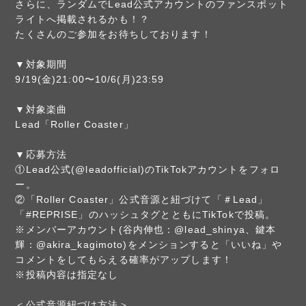
さらに、ランダムでLead公式アカウントのファンスポット
ライトへ掲載されるかも！？
たくさんのご参加をお待ちしております！
▼対象期間
9/19(金)21:00〜10/6(月)23:59
▼対象楽曲
Lead「Roller Coaster」
▼応募方法
①Lead公式(@leadofficial)のTikTokアカウントをフォロ
ー。
②「Roller Coaster」公式音源と紐づけて「＃Lead」
「#REPRISE」のハッシュタグとともにTikTokで投稿。
※メンバーアカウント(谷内伸也：@lead_shinya、鍵本
輝：@akira_kagimoto)をメンションすると「いいね」や
コメントをしてもらえる確率がアップします！
※投稿内容は指定なし
＜公式音源紐づけ方法＞