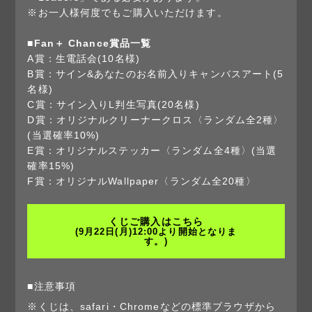
※お一人様何度でもご購入いただけます。
■Fan＋ Chance賞品一覧
A賞：生電話会(10名様)
B賞：サイン&あなたのお名前入りキャンバスアート(5
名様)
C賞：サイン入りL判生写真(20名様)
D賞：オリジナルクリーナークロス〈ランダム全2種〉
(当選確率10%)
E賞：オリジナルステッカー〈ランダム全4種〉(当選
確率15%)
F賞：オリジナルWallpaper〈ランダム全20種〉
くじご購入はこちら
(9月22日(月)12:00より開始となりま
す。)
■注意事項
※くじは、safari・Chromeなどの標準ブラウザから