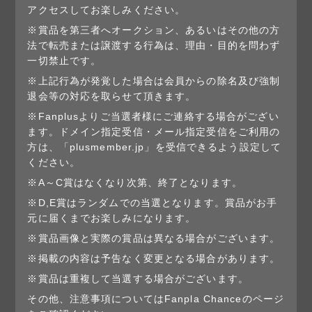
アクセスしてお楽しみください。
※賞品を第三者へオークション、あるいはその他の方
法で転売または譲渡する行為は、理由・目的を問わず
一切禁止です。
※上記行為が発覚した場合は会員からの除名及び強制
退会等の対応を取らせて頂きます。
※Fanplusよりご当選者様にご連絡する場合がござい
ます。ドメイン指定受信・メール指定受信をご利用の
方は、「plusmember.jp」を受信できるよう設定して
ください。
※A～C賞はなくなり次第、終了となります。
※D,E賞はランダムでの当選となります。賞品がお手
元に届くまでお楽しみになります。
※賞品画像と実際の賞品は異なる場合がございます。
※掲載の内容は予告なく変更となる場合があります。
※賞品は重複して当選する場合がございます。
その他、注意事項についてはFanpla Chanceのページ