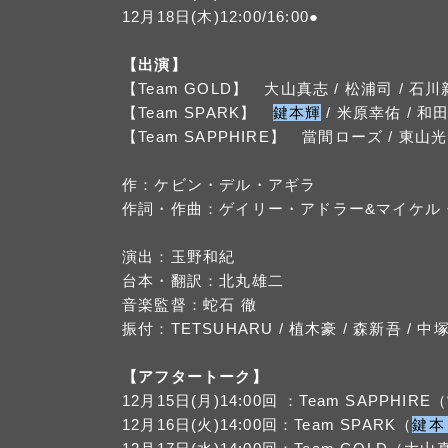
12月18日(木)12:00/16:00●
【出演】
【Team GOLD】 大山真志 / 松浦司 / 石川
【Team SPARK】
鍵本輝
/ 米原幸佑 / 和
【Team SAPPHIRE】 當間ローズ / 東山光
作：ケビン・デル・アギラ
作詞・作曲：ゲイリー・アドラー&マイケル
演出：玉野和紀
台本・翻訳：北丸雄二
音楽監督：蛇石 徹
振付：TETSUHARU / 植木豪 / 森新吾 / 
【アフタートーク】
12月15日(月)14:00回 ：Team SA
12月16日(火)14:00回：Team SPARK（
鍵本