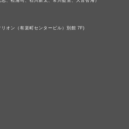
D（大山真志、松浦司、石川新太、常川藍里、大音智海）
マリオン（有楽町センタービル）別館 7F)