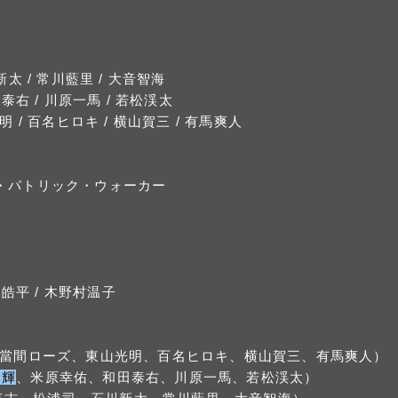
新太 / 常川藍里 / 大音智海
田泰右 / 川原一馬 / 若松渓太
明 / 百名ヒロキ / 横山賀三 / 有馬爽人
・パトリック・ウォーカー
中塚皓平 / 木野村温子
PPHIRE（當間ローズ、東山光明、百名ヒロキ、横山賀三、有馬爽人）
 輝
、米原幸佑、和田泰右、川原一馬、若松渓太）