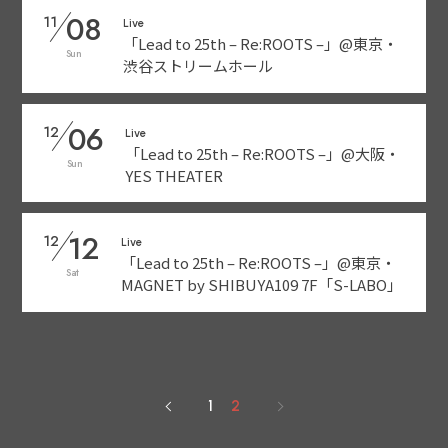
08
11
Live
「Lead to 25th – Re:ROOTS –」@東京・
Sun
渋谷ストリームホール
06
12
Live
「Lead to 25th – Re:ROOTS –」@大阪・
Sun
YES THEATER
12
12
Live
「Lead to 25th – Re:ROOTS –」@東京・
Sat
MAGNET by SHIBUYA109 7F「S-LABO」
1
2