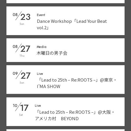
23
08
Event
Dance Workshop「Lead Your Beat
Sun
vol.2」
27
08
Media
木曜日の男子会
Thu
27
09
Live
「Lead to 25th – Re:ROOTS –」@東京・
Sun
I’MA SHOW
17
10
Live
「Lead to 25th – Re:ROOTS –」@大阪・
Sat
アメリカ村 BEYOND