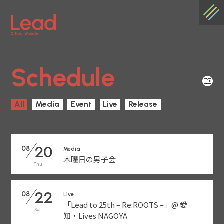
Schedule
All
Media
Event
Live
Release
20
08
Media
木曜日の男子会
Thu
22
08
Live
「Lead to 25th – Re:ROOTS –」@ 愛
Sat
知・Lives NAGOYA