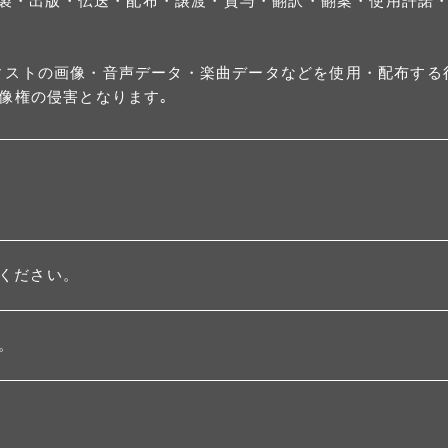
､複製・出版・伝送・配布・譲渡・貸与・翻訳・翻案・使用許諾
ィストの画像・音声データ・楽曲データなどを使用・配布する
像権の侵害となります｡
ください。
。